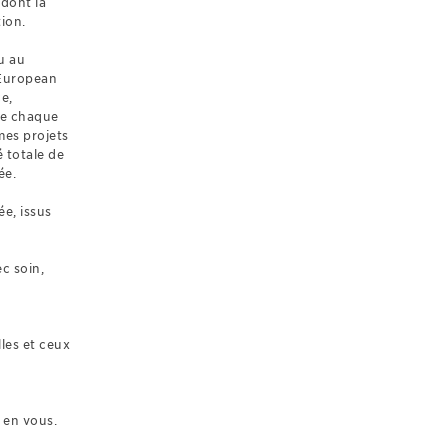
 dont la
tion.
u au
 European
e,
de chaque
es projets
 totale de
ée.
ée, issus
c soin,
les et ceux
 en vous.