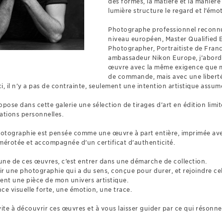
des formes, la matière et la manière
lumière structure le regard et l’émo
Photographe professionnel reconn
niveau européen, Master Qualified
Photographer, Portraitiste de Franc
ambassadeur Nikon Europe, j’abor
œuvre avec la même exigence que m
de commande, mais avec une liberté
ci, il n’y a pas de contrainte, seulement une intention artistique assum
pose dans cette galerie une sélection de tirages d’art en édition limit
ations personnelles.
tographie est pensée comme une œuvre à part entière, imprimée ave
mérotée et accompagnée d’un certificat d’authenticité.
’une de ces œuvres, c’est entrer dans une démarche de collection.
sir une photographie qui a du sens, conçue pour durer, et rejoindre cel
ent une pièce de mon univers artistique.
ce visuelle forte, une émotion, une trace.
vite à découvrir ces œuvres et à vous laisser guider par ce qui résonne