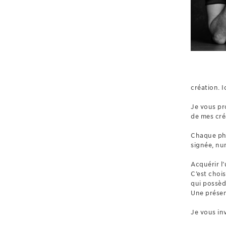
création. I
Je vous pro
de mes cré
Chaque pho
signée, nu
Acquérir l
C’est choi
qui possèd
Une présen
Je vous in